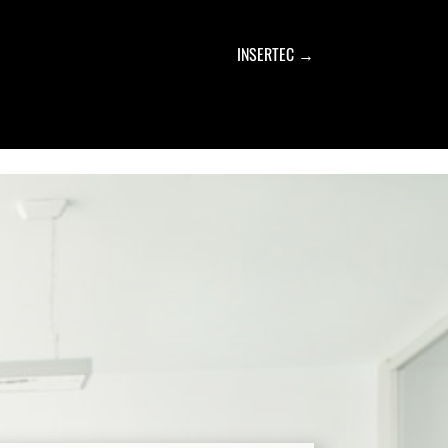
INSERTEC
→
N