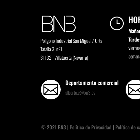
HO
}
Maña
Tarde
Poligono Industrial San Miguel / Crta
viernes
Tafalla 3, nº1
semana
31132 Villatuerta (Navarra)
Departamento comercial

alberto.e@bn3.es
© 2021 BN3 |
Política de Privacidad
|
Política de 