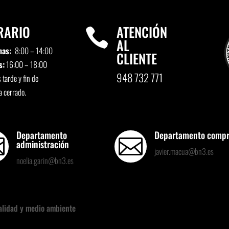
RARIO
ATENCIÓN

AL
nas:
8:00 – 14:00
CLIENTE
s:
16:00 – 18:00
948 732 771
 tarde y fin de
 cerrado.
Departamento
Departamento comp


administración
javier.macua@bn3.es
noelia.garin@bn3.es
calidad y medio ambiente