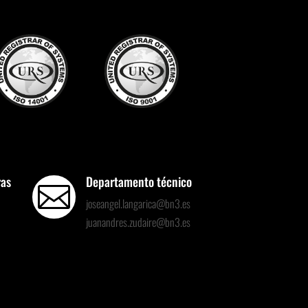
ras
Departamento técnico

joseangel.langarica@bn3.es
juanandres.zudaire@bn3.es