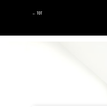
←
TOT