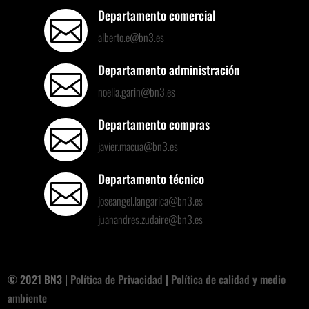
Departamento comercial

alberto.e@bn3.es
Departamento administración

noelia.garin@bn3.es
Departamento compras

javier.macua@bn3.es
Departamento técnico

joseangel.langarica@bn3.es
juanandres.zudaire@bn3.es
© 2021 BN3 |
Política de Privacidad
|
Política de calidad y medio
ambiente