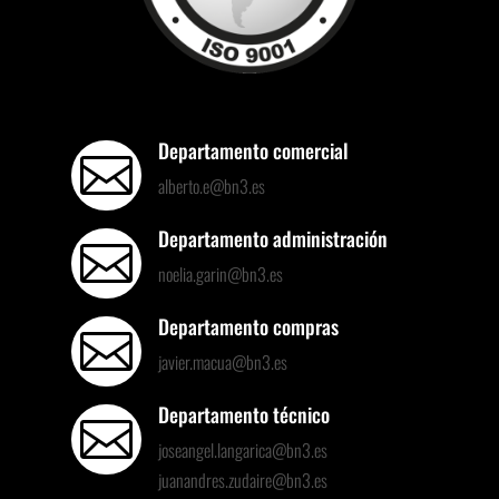
Departamento comercial

alberto.e@bn3.es
Departamento administración

noelia.garin@bn3.es
Departamento compras

javier.macua@bn3.es
Departamento técnico

joseangel.langarica@bn3.es
juanandres.zudaire@bn3.es