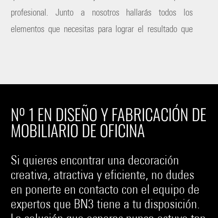
profesional. Junto a nosotros hallarás todos los
elementos que necesitas para lograr el resultado que
esperas.
Si no sabes por dónde comenzar, no dudes en ponerte en
contacto con nuestros expertos y dejar que los
profesionales de BN3 te guíen hacia la compra más
Nº 1 EN DISEÑO Y FABRICACIÓN DE
satisfactoria posible.
MOBILIARIO DE OFICINA
Si quieres encontrar una decoración
creativa, atractiva y eficiente, no dudes
en ponerte en contacto con el equipo de
expertos que BN3 tiene a tu disposición.