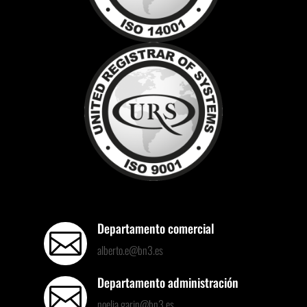
Departamento comercial

alberto.e@bn3.es
Departamento administración

noelia.garin@bn3.es