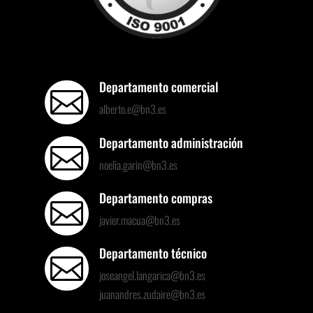
Departamento comercial

alberto.e@bn3.es
Departamento administración

noelia.garin@bn3.es
Departamento compras

javier.macua@bn3.es
Departamento técnico

joseangel.langarica@bn3.es
juanandres.zudaire@bn3.es